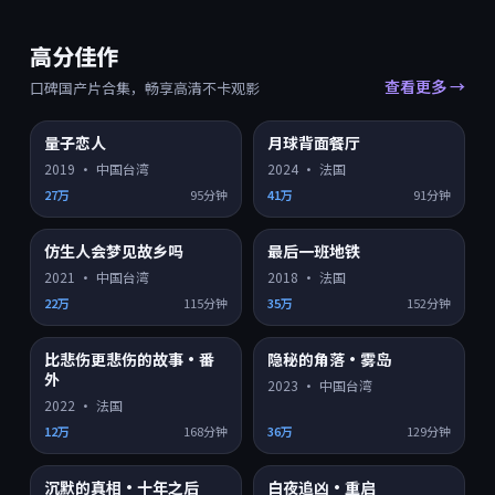
高分佳作
查看更多 →
口碑国产片合集，畅享高清不卡观影
9.4
9.4
量子恋人
月球背面餐厅
HD
HD
2019
·
中国台湾
2024
·
法国
27万
95分钟
41万
91分钟
9.4
9.4
仿生人会梦见故乡吗
最后一班地铁
HD
HD
2021
·
中国台湾
2018
·
法国
22万
115分钟
35万
152分钟
9.3
9.2
比悲伤更悲伤的故事·番
隐秘的角落·雾岛
HD
4K超清
外
2023
·
中国台湾
2022
·
法国
12万
168分钟
36万
129分钟
9.2
9.2
沉默的真相·十年之后
白夜追凶·重启
HD
HD