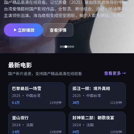
国产精品高清在线观看。记忆折叠（2025）是由陈凯歌执导的中国
台湾爱情题材国产影视作品，全智贤、新垣结衣、汤姆·哈迪等4位
主演领衔出演。海岛度假变成密室困局，每个人都有嫌疑。在精品高
清网可搜索「记忆折叠在线观看」「记忆折叠高清」并享受国产精品
高清在线观看，同类型爱情国产片持续更新。摄影与配乐备受好评，
立即播放
查看详情
适合喜欢院线质感的观众。
最新电影
查看更多 →
国产新片速递，支持国产精品高清在线观看
巴黎最后一场雪
孤注一掷：境外真相
HD
HD
7.9
7.5
2025
·
中国台湾
2025
·
中国台湾
6.1万
129分钟
24万
111分钟
釜山夜行
封神第二部：朝歌夜宴
HD
HD
7.4
7.0
2024
·
法国
2024
·
法国
2.9万
138分钟
39万
120分钟