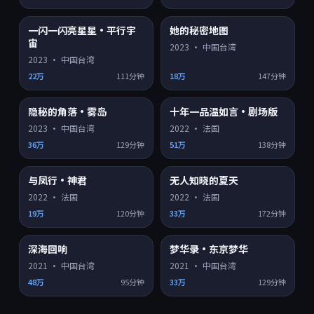
一闪一闪亮星星·平行宇
她的秘密地图
4K超清
4K超清
8.8
9.1
宙
2023
·
中国台湾
2023
·
中国台湾
22万
111分钟
18万
147分钟
隐秘的角落·雾岛
十年一品温如言·剧场版
4K超清
HD
9.2
8.2
2023
·
中国台湾
2022
·
法国
36万
129分钟
51万
138分钟
与凤行·神君
无人知晓的夏天
HD
HD
8.3
8.6
2022
·
法国
2022
·
法国
19万
120分钟
33万
172分钟
深海回响
梦华录·东京梦华
HD
HD
8.1
7.3
2021
·
中国台湾
2021
·
中国台湾
48万
95分钟
33万
129分钟