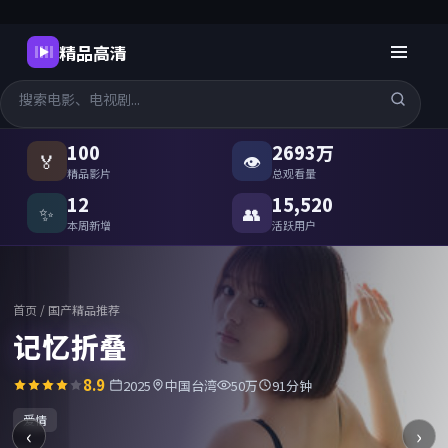
精品高清
国产精品高清在线观看
-
精品高
100
2693万
🏅
👁
精品影片
总观看量
12
15,520
✨
👥
本周新增
活跃用户
首页
/
国产精品推荐
记忆折叠
8.9
2025
中国台湾
50万
91分钟
爱情
‹
›