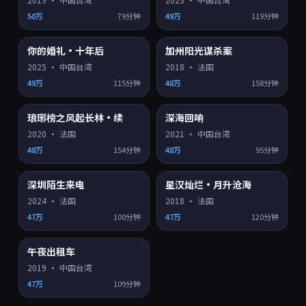
50万
79分钟
49万
119分钟
你的婚礼·十年后
加州阳光谋杀案
HD
HD
8.8
7.4
热门
热门
2025
·
中国台湾
2018
·
法国
49万
115分钟
48万
158分钟
琅琊榜之风起长林·续
深海回响
HD
HD
6.8
8.1
热门
热门
2020
·
法国
2021
·
中国台湾
48万
154分钟
48万
95分钟
深圳陌生来电
星汉灿烂·月升沧海
HD
HD
8.4
7.8
热门
热门
2024
·
法国
2018
·
法国
47万
100分钟
47万
120分钟
午夜出租车
HD
8.6
热门
2019
·
中国台湾
47万
109分钟