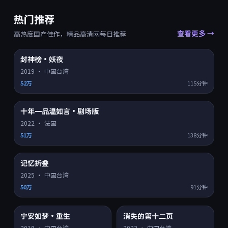
热门推荐
查看更多 →
高热度国产佳作，精品高清网每日推荐
封神榜·妖夜
HD
8.0
热门 TOP
1
2019
·
中国台湾
52万
115分钟
十年一品温如言·剧场版
HD
8.2
热门 TOP
2
2022
·
法国
51万
138分钟
记忆折叠
HD
8.9
热门 TOP
3
2025
·
中国台湾
50万
91分钟
宁安如梦·重生
消失的第十二页
HD
4K超清
8.3
7.2
热门
热门
2019
·
中国台湾
2023
·
中国台湾